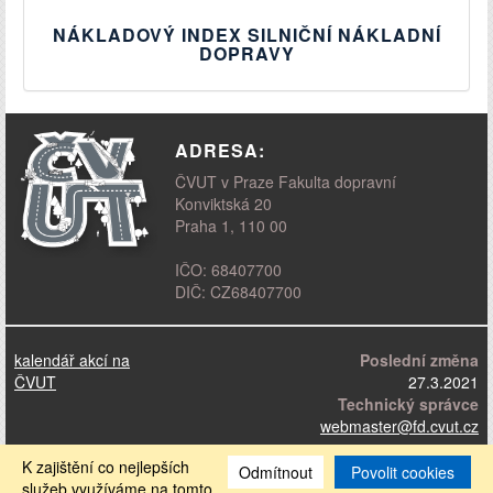
NÁKLADOVÝ INDEX SILNIČNÍ NÁKLADNÍ
DOPRAVY
ADRESA:
ČVUT v Praze Fakulta dopravní
Konviktská 20
Praha 1, 110 00
IČO: 68407700
DIČ: CZ68407700
kalendář akcí na
Poslední změna
ČVUT
27.3.2021
Technický správce
webmaster
@fd.cvut.cz
K zajištění co nejlepších
prohlášení o přístupnosti
|
cookies
Odmítnout
Povolit cookies
služeb využíváme na tomto