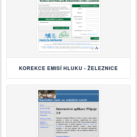
KOREKCE EMISÍ HLUKU - ŽELEZNICE