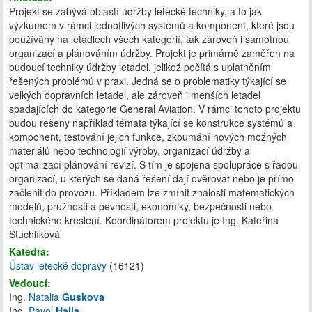
Projekt se zabývá oblastí údržby letecké techniky, a to jak
výzkumem v rámci jednotlivých systémů a komponent, které jsou
používány na letadlech všech kategorií, tak zároveň i samotnou
organizací a plánováním údržby. Projekt je primárně zaměřen na
budoucí techniky údržby letadel, jelikož počítá s uplatněním
řešených problémů v praxi. Jedná se o problematiky týkající se
velkých dopravních letadel, ale zároveň i menších letadel
spadajících do kategorie General Aviation. V rámci tohoto projektu
budou řešeny například témata týkající se konstrukce systémů a
komponent, testování jejich funkce, zkoumání nových možných
materiálů nebo technologií výroby, organizací údržby a
optimalizací plánování revizí. S tím je spojena spolupráce s řadou
organizací, u kterých se daná řešení dají ověřovat nebo je přímo
začlenit do provozu. Příkladem lze zmínit znalosti matematických
modelů, pružnosti a pevnosti, ekonomiky, bezpečnosti nebo
technického kreslení. Koordinátorem projektu je Ing. Kateřina
Stuchlíková
Katedra:
Ústav letecké dopravy
(16121)
Vedoucí:
Ing.
Natalia
Guskova
Ing.
Pavol
Hajla