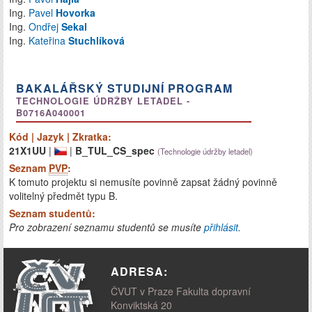
Ing.
Pavel
Hovorka
Ing.
Ondřej
Sekal
Ing.
Kateřina
Stuchlíková
BAKALÁŘSKÝ STUDIJNÍ PROGRAM
TECHNOLOGIE ÚDRŽBY LETADEL -
B0716A040001
Kód | Jazyk | Zkratka:
21X1UU
|
|
B_TUL_CS_spec
(Technologie údržby letadel)
Seznam
PVP
:
K tomuto projektu si nemusíte povinně zapsat žádný povinně
volitelný předmět typu B.
Seznam studentů:
Pro zobrazení seznamu studentů se musíte
přihlásit
.
ADRESA:
ČVUT v Praze Fakulta dopravní
Konviktská 20