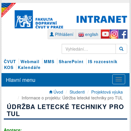
Přihlášení
english
ČVUT
Webmail
MMS
SharePoint
IS rozcestník
KOS
Kalendáře
Hlavní menu
Úvod
Studenti
Projektová výuka
Informace o projektu: Údržba letecké techniky pro TUL
ÚDRŽBA LETECKÉ TECHNIKY PRO
TUL
Anotace: