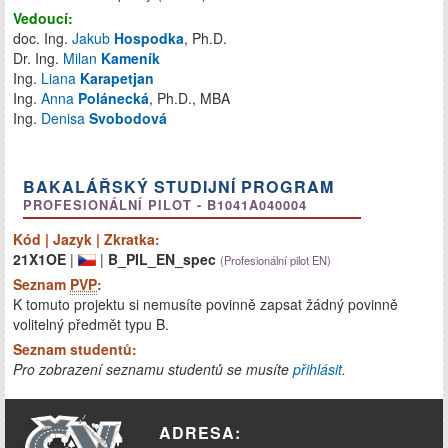
Vedoucí:
doc. Ing.
Jakub
Hospodka
, Ph.D.
Dr. Ing.
Milan
Kameník
Ing.
Liana
Karapetjan
Ing.
Anna
Polánecká
, Ph.D., MBA
Ing.
Denisa
Svobodová
BAKALÁŘSKÝ STUDIJNÍ PROGRAM
PROFESIONÁLNÍ PILOT - B1041A040004
Kód | Jazyk | Zkratka:
21X1OE
|
|
B_PIL_EN_spec
(Profesionální pilot EN)
Seznam
PVP
:
K tomuto projektu si nemusíte povinně zapsat žádný povinně
volitelný předmět typu B.
Seznam studentů:
Pro zobrazení seznamu studentů se musíte
přihlásit
.
ADRESA: