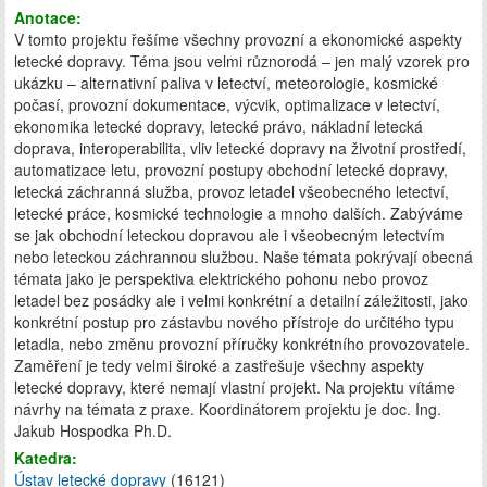
Anotace:
V tomto projektu řešíme všechny provozní a ekonomické aspekty
letecké dopravy. Téma jsou velmi různorodá – jen malý vzorek pro
ukázku – alternativní paliva v letectví, meteorologie, kosmické
počasí, provozní dokumentace, výcvik, optimalizace v letectví,
ekonomika letecké dopravy, letecké právo, nákladní letecká
doprava, interoperabilita, vliv letecké dopravy na životní prostředí,
automatizace letu, provozní postupy obchodní letecké dopravy,
letecká záchranná služba, provoz letadel všeobecného letectví,
letecké práce, kosmické technologie a mnoho dalších. Zabýváme
se jak obchodní leteckou dopravou ale i všeobecným letectvím
nebo leteckou záchrannou službou. Naše témata pokrývají obecná
témata jako je perspektiva elektrického pohonu nebo provoz
letadel bez posádky ale i velmi konkrétní a detailní záležitosti, jako
konkrétní postup pro zástavbu nového přístroje do určitého typu
letadla, nebo změnu provozní příručky konkrétního provozovatele.
Zaměření je tedy velmi široké a zastřešuje všechny aspekty
letecké dopravy, které nemají vlastní projekt. Na projektu vítáme
návrhy na témata z praxe. Koordinátorem projektu je doc. Ing.
Jakub Hospodka Ph.D.
Katedra:
Ústav letecké dopravy
(16121)