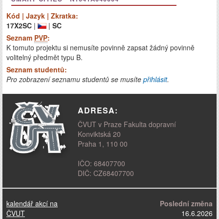
Kód | Jazyk | Zkratka:
17X2SC
|
|
SC
Seznam
PVP
:
K tomuto projektu si nemusíte povinně zapsat žádný povinně
volitelný předmět typu B.
Seznam studentů:
Pro zobrazení seznamu studentů se musíte
přihlásit
.
ADRESA:
ČVUT v Praze Fakulta dopravní
Konviktská 20
Praha 1, 110 00
IČO: 68407700
DIČ: CZ68407700
kalendář akcí na
Poslední změna
ČVUT
16.6.2026