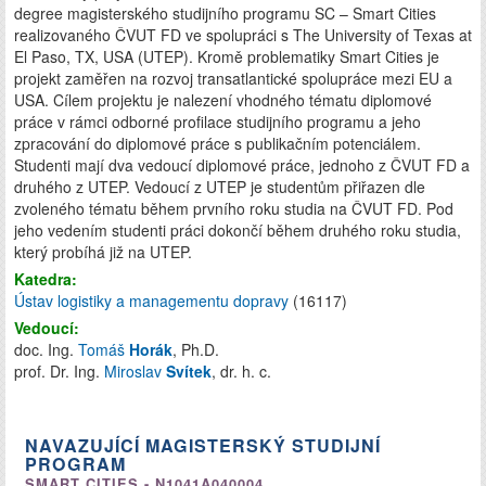
degree magisterského studijního programu SC – Smart Cities
realizovaného ČVUT FD ve spolupráci s The University of Texas at
El Paso, TX, USA (UTEP). Kromě problematiky Smart Cities je
projekt zaměřen na rozvoj transatlantické spolupráce mezi EU a
USA. Cílem projektu je nalezení vhodného tématu diplomové
práce v rámci odborné profilace studijního programu a jeho
zpracování do diplomové práce s publikačním potenciálem.
Studenti mají dva vedoucí diplomové práce, jednoho z ČVUT FD a
druhého z UTEP. Vedoucí z UTEP je studentům přiřazen dle
zvoleného tématu během prvního roku studia na ČVUT FD. Pod
jeho vedením studenti práci dokončí během druhého roku studia,
který probíhá již na UTEP.
Katedra:
Ústav logistiky a managementu dopravy
(16117)
Vedoucí:
doc. Ing.
Tomáš
Horák
, Ph.D.
prof. Dr. Ing.
Miroslav
Svítek
, dr. h. c.
NAVAZUJÍCÍ MAGISTERSKÝ STUDIJNÍ
PROGRAM
SMART CITIES - N1041A040004