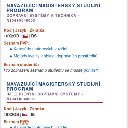
NAVAZUJÍCÍ MAGISTERSKÝ STUDIJNÍ
PROGRAM
DOPRAVNÍ SYSTÉMY A TECHNIKA -
N1041A040003
Kód | Jazyk | Zkratka:
16X2OD
|
|
DS
Seznam
PVP
:
Karosérie motorových vozidel
Metody kvality v oblasti dopravních prostředků
Seznam studentů:
Pro zobrazení seznamu studentů se musíte
přihlásit
.
NAVAZUJÍCÍ MAGISTERSKÝ STUDIJNÍ
PROGRAM
INTELIGENTNÍ DOPRAVNÍ SYSTÉMY -
N1041A040007
Kód | Jazyk | Zkratka:
16X2OS
|
|
IS
Seznam
PVP
:
Karosérie motorových vozidel