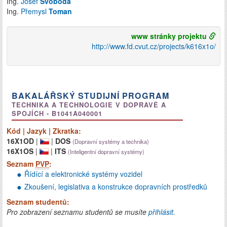
Ing.
Josef
Svoboda
Ing.
Přemysl
Toman
www stránky projektu
http://www.fd.cvut.cz/projects/k616x1o/
BAKALÁŘSKÝ STUDIJNÍ PROGRAM
TECHNIKA A TECHNOLOGIE V DOPRAVĚ A
SPOJÍCH - B1041A040001
Kód | Jazyk | Zkratka:
16X1OD
|
|
DOS
(Dopravní systémy a technika)
16X1OS
|
|
ITS
(Inteligentní dopravní systémy)
Seznam
PVP
:
Řídící a elektronické systémy vozidel
Zkoušení, legislativa a konstrukce dopravních prostředků
Seznam studentů:
Pro zobrazení seznamu studentů se musíte
přihlásit
.