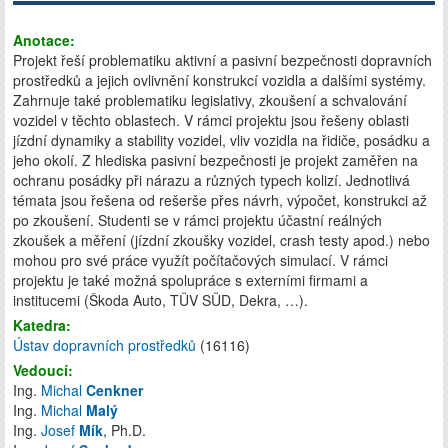
Anotace:
Projekt řeší problematiku aktivní a pasivní bezpečnosti dopravních
prostředků a jejich ovlivnění konstrukcí vozidla a dalšími systémy.
Zahrnuje také problematiku legislativy, zkoušení a schvalování
vozidel v těchto oblastech. V rámci projektu jsou řešeny oblasti
jízdní dynamiky a stability vozidel, vliv vozidla na řidiče, posádku a
jeho okolí. Z hlediska pasivní bezpečnosti je projekt zaměřen na
ochranu posádky při nárazu a různých typech kolizí. Jednotlivá
témata jsou řešena od rešerše přes návrh, výpočet, konstrukci až
po zkoušení. Studenti se v rámci projektu účastní reálných
zkoušek a měření (jízdní zkoušky vozidel, crash testy apod.) nebo
mohou pro své práce využít počítačových simulací. V rámci
projektu je také možná spolupráce s externími firmami a
institucemi (Škoda Auto, TÜV SÜD, Dekra, …).
Katedra:
Ústav dopravních prostředků
(16116)
Vedoucí:
Ing.
Michal
Cenkner
Ing.
Michal
Malý
Ing.
Josef
Mík
, Ph.D.