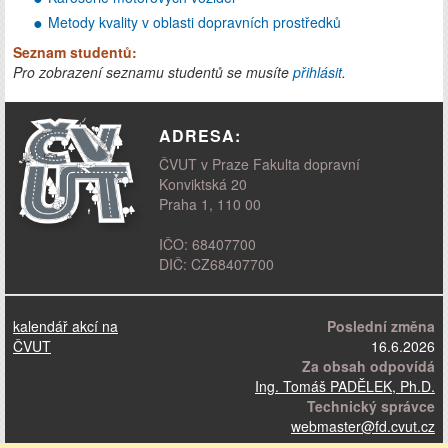
Metody kvality v oblasti dopravních prostředků
Seznam studentů:
Pro zobrazení seznamu studentů se musíte
přihlásit
.
ADRESA:
ČVUT v Praze Fakulta dopravní
Konviktská 20
Praha 1, 110 00
IČO: 68407700
DIČ: CZ68407700
kalendář akcí na
Poslední změna
ČVUT
16.6.2026
Za obsah odpovídá
Ing. Tomáš PADĚLEK, Ph.D.
Technický správce
webmaster
@fd.cvut.cz