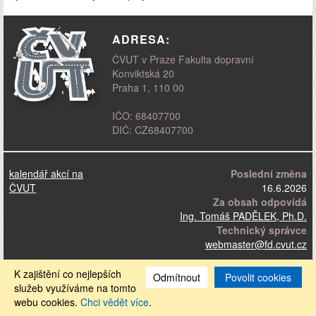
ADRESA:
ČVUT v Praze Fakulta dopravní
Konviktská 20
Praha 1, 110 00
IČO: 68407700
DIČ: CZ68407700
kalendář akcí na
Poslední změna
ČVUT
16.6.2026
Za obsah odpovídá
Ing. Tomáš PADĚLEK, Ph.D.
Technický správce
webmaster
@fd.cvut.cz
prohlášení o přístupnosti
|
cookies
K zajištění co nejlepších
Odmítnout
Povolit cookies
služeb využíváme na tomto
© ČVUT v Praze Fakulta dopravní, 2015 – 2026
webu cookies.
Chci vědět více
.