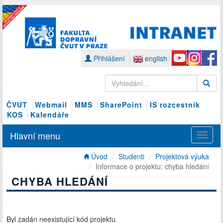
Přihlášení
english
ČVUT
Webmail
MMS
SharePoint
IS rozcestník
KOS
Kalendáře
Hlavní menu
Úvod
Studenti
Projektová výuka
Informace o projektu: chyba hledání
CHYBA HLEDÁNÍ
Byl zadán neexistující kód projektu.