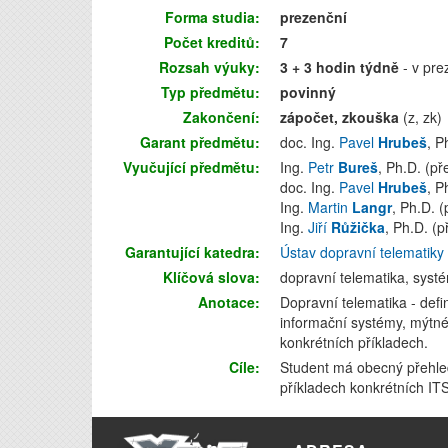
Forma studia:
prezenční
Počet kreditů:
7
Rozsah výuky:
3 + 3 hodin týdně
- v pre
Typ předmětu:
povinný
Zakončení:
zápočet, zkouška
(z, zk)
Garant předmětu:
doc. Ing.
Pavel
Hrubeš
, P
Vyučující předmětu:
Ing.
Petr
Bureš
, Ph.D. (př
doc. Ing.
Pavel
Hrubeš
, P
Ing.
Martin
Langr
, Ph.D. (
Ing.
Jiří
Růžička
, Ph.D. (p
Garantující katedra:
Ústav dopravní telematiky
Klíčová slova:
dopravní telematika, systé
Anotace:
Dopravní telematika - defin
informační systémy, mýtné
konkrétních příkladech.
Cíle:
Student má obecný přehled 
příkladech konkrétních IT