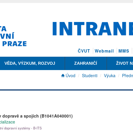
ČVUT
Webmail
MMS
VĚDA, VÝZKUM, ROZVOJ
ZAHRANIČÍ
ŽIVOT 
Úvod
Studenti
Výuka
Před
v dopravě a spojích (B1041A040001)
cializace
ntní dopravní systémy - B-ITS