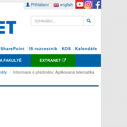
Přihlášení
english
SharePoint
IS rozcestník
KOS
Kalendáře
NA FAKULTĚ
EXTRANET
měty
Informace o předmětu: Aplikovaná telematika