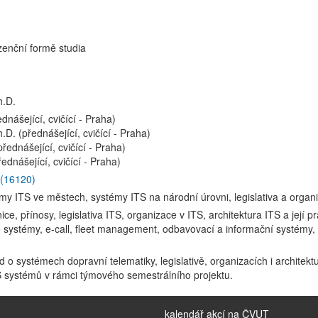
zenční formě studia
h.D.
ednášející, cvičící - Praha)
h.D. (přednášející, cvičící - Praha)
přednášející, cvičící - Praha)
řednášející, cvičící - Praha)
 (16120)
my ITS ve městech, systémy ITS na národní úrovni, legislativa a organi
ice, přínosy, legislativa ITS, organizace v ITS, architektura ITS a její p
 systémy, e-call, fleet management, odbavovací a informační systémy, 
o systémech dopravní telematiky, legislativě, organizacích i architek
S systémů v rámci týmového semestrálního projektu.
kalendář akcí na ČVUT